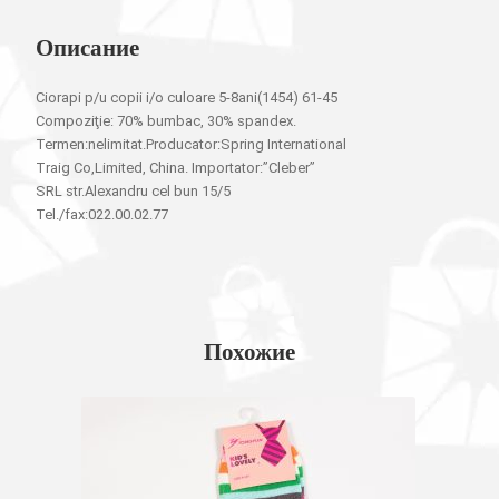
Описание
Ciorapi p/u copii i/o culoare 5-8ani(1454) 61-45
Compoziţie: 70% bumbac, 30% spandex.
Termen:nelimitat.Producator:Spring International
Traig Co,Limited, China. Importator:”Cleber”
SRL str.Alexandru cel bun 15/5
Tel./fax:022.00.02.77
Похожие