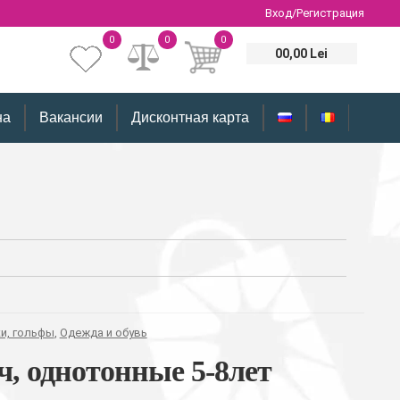
Вход/Регистрация
0
0
0
00,00 Lei
на
Вакансии
Дисконтная карта
ки, гольфы
,
Одежда и обувь
ч, однотонные 5-8лет