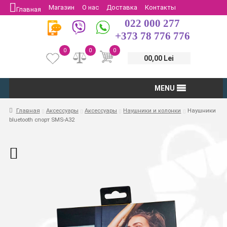
Магазин
О нас
Доставка
Контакты
Главная
022 000 277
Защита потребителей
Возврат
+373 78 776 776
0
0
0
00,00 Lei
MENU
Главная
Аксессуары
Аксессуары
Наушники и колонки
Наушники
bluetooth спорт SMS-A32