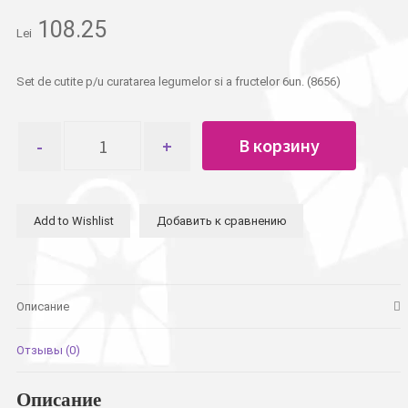
108.25
Lei
Set de cutite p/u curatarea legumelor si a fructelor 6un. (8656)
Количество
В корзину
товара
Набор
ножей
для
Add to Wishlist
Добавить к сравнению
чистки
овощей
и
фруктов
6шт.
Описание
Отзывы (0)
Описание