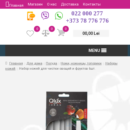
Магазин
О нас
Доставка
Контакты
Главная
022 000 277
Защита потребителей
Возврат
+373 78 776 776
0
0
0
00,00 Lei
MENU
Главная
Для дома
Посуда
Ножи, ножницы, топорики
Наборы
ножей
Набор ножей для чистки овощей и фруктов 6шт.