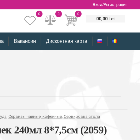
Вход/Регистрация
0
0
0
00,00 Lei
на
Вакансии
Дисконтная карта
уда
,
Сервизы чайные, кофейные
,
Сервировка стола
к 240мл 8*7,5см (2059)