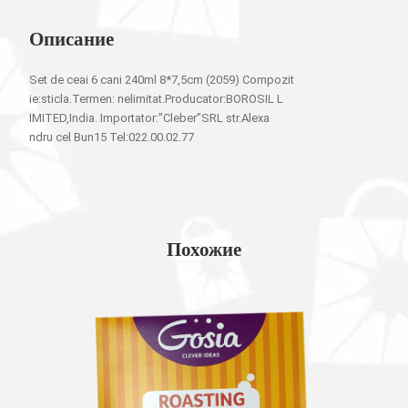
Описание
Set de ceai 6 cani 240ml 8*7,5cm (2059) Compozit
ie:sticla.Termen: nelimitat.Producator:BOROSIL L
IMITED,India. Importator:”Cleber”SRL str.Alexa
ndru cel Bun15 Tel:022.00.02.77
Похожие