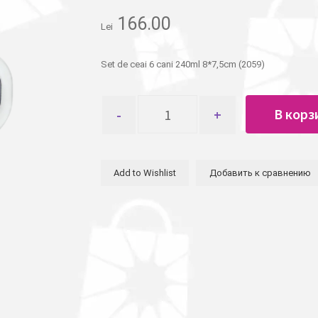
166.00
Lei
Set de ceai 6 cani 240ml 8*7,5cm (2059)
Количество
В корз
товара
Набор
чайный
6
Add to Wishlist
Добавить к сравнению
чашек
240мл
8*7,5см
(2059)