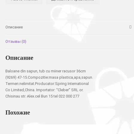
рак
36см
Описание
Отзывы (0)
Описание
Baloane din sapun, tub cu miiner racusor 36cm
(9269) 47-15.Compozitie:masa plastica,apa,sapun.
Termen:nelimitat.Producator:Spring International
Co Limited,China. Importator: “Cleber” SRL or.
Chisinau str. Alex.cel Bun 15 tel 022 000 277
Похожие