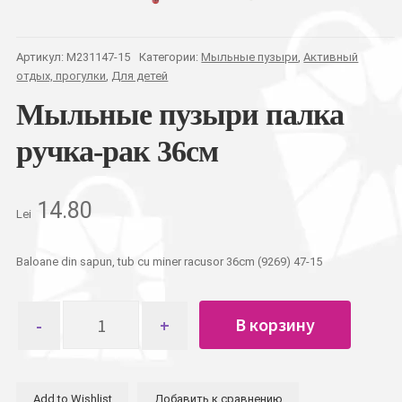
Артикул:
M231147-15
Категории:
Мыльные пузыри
,
Активный
отдых, прогулки
,
Для детей
Мыльные пузыри палка
ручка-рак 36см
14.80
Lei
Baloane din sapun, tub cu miner racusor 36cm (9269) 47-15
Количество
В корзину
товара
Мыльные
пузыри
палка
Add to Wishlist
Добавить к сравнению
ручка-