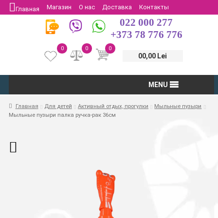
Магазин
О нас
Доставка
Контакты
Главная
022 000 277
Защита потребителей
Возврат
+373 78 776 776
0
0
0
00,00 Lei
MENU
Главная
Для детей
Активный отдых, прогулки
Мыльные пузыри
Мыльные пузыри палка ручка-рак 36см