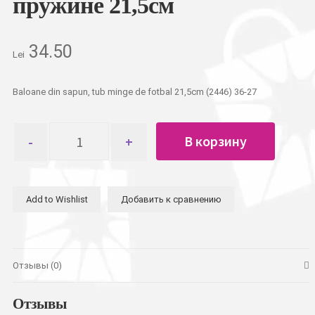
пружине 21,5см
34.50
Lei
Baloane din sapun, tub minge de fotbal 21,5cm (2446) 36-27
Количество
В корзину
товара
Мыльные
пузыри
палка,
Add to Wishlist
Добавить к сравнению
футбольный
мяч
на
пружине
21,5см
Отзывы (0)
Отзывы