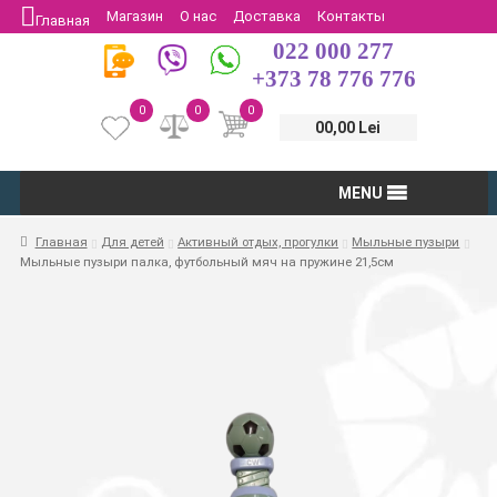
Магазин
О нас
Доставка
Контакты
Главная
022 000 277
Защита потребителей
Возврат
+373 78 776 776
0
0
0
00,00 Lei
MENU
Главная
Для детей
Активный отдых, прогулки
Мыльные пузыри
Мыльные пузыри палка, футбольный мяч на пружине 21,5см