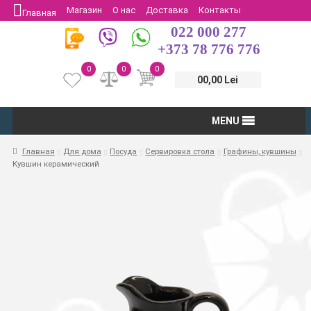
Магазин
О нас
Доставка
Контакты
Главная
022 000 277
Защита потребителей
Возврат
+373 78 776 776
0
0
0
00,00 Lei
MENU
Главная
Для дома
Посуда
Сервировка стола
Графины, кувшины
Кувшин керамический