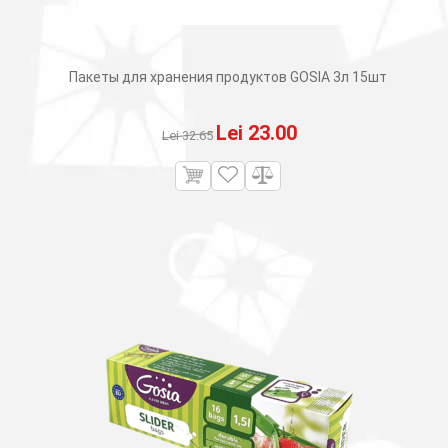
Пакеты для хранения продуктов GOSIA 3л 15шт
Первоначальная
Текущая
Lei
23.00
Lei
32.65
цена
цена:
составляла
Lei 23.00.
Lei 32.65.