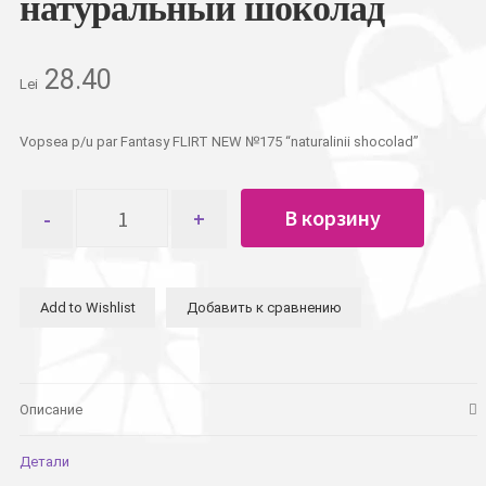
натуральный шоколад
28.40
Lei
Vopsea p/u par Fantasy FLIRT NEW №175 “naturalinii shocolad”
Количество
В корзину
товара
Краска
для
волос
Add to Wishlist
Добавить к сравнению
Fantasy
FLIRT
NEW
№175
натуральный
Описание
шоколад
Детали