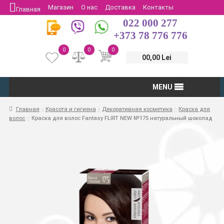
Магазин
О нас
Доставка
Контакты
Главная
022 000 277
Защита потребителей
Возврат
+373 78 776 776
0
0
0
00,00 Lei
MENU
Главная
Красота и гигиена
Декоративная косметика
Краска для
волос
Краска для волос Fantasy FLIRT NEW №175 натуральный шоколад