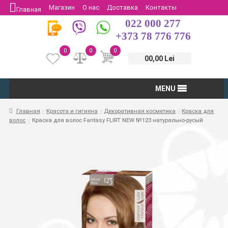
Магазин
О нас
Доставка
Контакты
Главная
022 000 277
Защита потребителей
Возврат
+373 78 776 776
0
0
0
00,00 Lei
MENU
Главная
Красота и гигиена
Декоративная косметика
Краска для
волос
Краска для волос Fantasy FLIRT NEW №123 натурально-русый