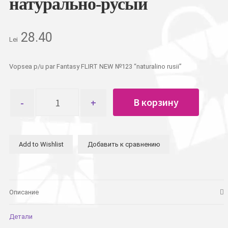
натурально-русый
28.40
Lei
Vopsea p/u par Fantasy FLIRT NEW №123 “naturalino rusii”
Количество
В корзину
товара
Краска
для
волос
Add to Wishlist
Добавить к сравнению
Fantasy
FLIRT
NEW
№123
натурально-
Описание
русый
Детали