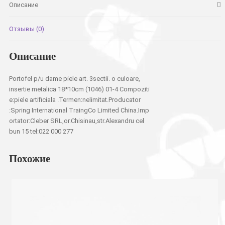
вставка
Описание
18*10см
Отзывы (0)
Описание
Portofel p/u dame piele art. 3sectii. o culoare,
insertie metalica 18*10cm (1046) 01-4 Compoziti
e:piele artificiala .Termen:nelimitat.Producator
:Spring International TraingCo Limited China.Imp
ortator:Cleber SRL,or.Chisinau,str.Alexandru cel
bun 15 tel:022 000 277
Похожие