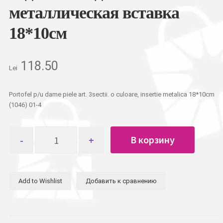
металлическая вставка
18*10см
118.50
Lei
Portofel p/u dame piele art. 3sectii. o culoare, insertie metalica 18*10cm
(1046) 01-4
Количество
В корзину
товара
Кошелек
женский,
кожзам
Add to Wishlist
Добавить к сравнению
3
отделения
однотонный,
металлическая