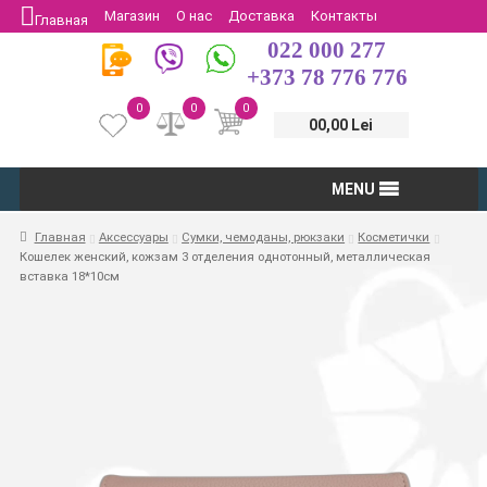
Магазин
О нас
Доставка
Контакты
Главная
022 000 277
Защита потребителей
Возврат
+373 78 776 776
0
0
0
00,00 Lei
MENU
Главная
Аксессуары
Сумки, чемоданы, рюкзаки
Косметички
Кошелек женский, кожзам 3 отделения однотонный, металлическая
вставка 18*10см