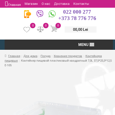
Магазин
О нас
Доставка
Контакты
Главная
022 000 277
Защита потребителей
Возврат
+373 78 776 776
0
0
0
00,00 Lei
MENU
Главная
Для дома
Посуда
Хранение продуктов
Контейнера
пищевые
Контейнер пищевой пластиковый квадратный 7,0L 37,5*25,5*12,5
E-105