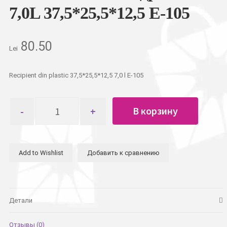
7,0L 37,5*25,5*12,5 E-105
80.50
Lei
Recipient din plastic 37,5*25,5*12,5 7,0 l E-105
Количество
В корзину
товара
Контейнер
пищевой
пластиковый
Add to Wishlist
Добавить к сравнению
квадратный
7,0L
37,5*25,5*12,5
E-
105
Детали
Отзывы (0)