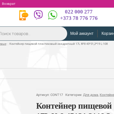
Возврат
022 000 277
+373 78 776 776
Мой аккаунт
Корзи
евые
Контейнер пищевой пластиковый квадратный 17L №8 45*31,2*19 L-108
Артикул:
CONT17
Категории:
Для дома
,
Контейн
Контейнер пищевой