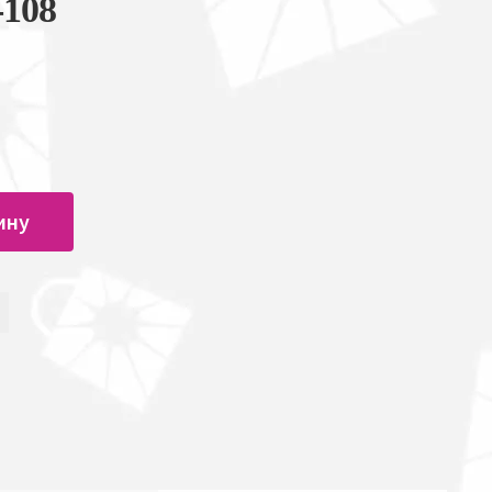
-108
ину