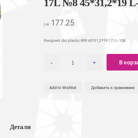
17L №8 45*31,2*19 L
177.25
Lei
Recipient din plastic №8 45*31,2*19 17 l L-108
Количество
В корз
товара
Контейнер
пищевой
пластиковый
Add to Wishlist
Добавить к сравнению
квадратный
17L
№8
45*31,2*19
L-
108
Детали