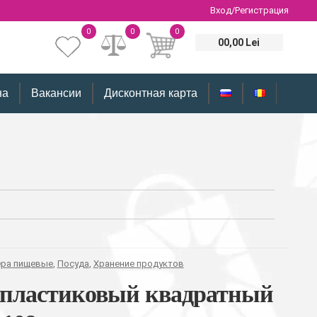
Вход/Регистрация
0
0
0
00,00 Lei
на
Вакансии
Дисконтная карта
ера пищевые
,
Посуда
,
Хранение продуктов
 пластиковый квадратный