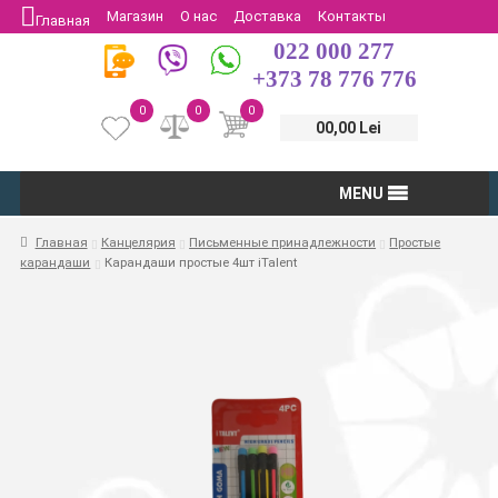
Магазин
О нас
Доставка
Контакты
Главная
022 000 277
Защита потребителей
Возврат
+373 78 776 776
0
0
0
00,00 Lei
MENU
Главная
Канцелярия
Письменные принадлежности
Простые
карандаши
Карандаши простые 4шт iTalent