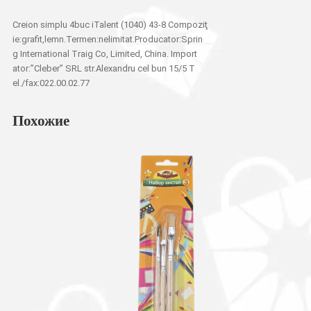
Creion simplu 4buc iTalent (1040) 43-8 Compoziţ
ie:grafit,lemn.Termen:nelimitat.Producator:Sprin
g International Traig Co, Limited, China. Import
ator:”Cleber” SRL str.Alexandru cel bun 15/5 T
el./fax:022.00.02.77
Похожие