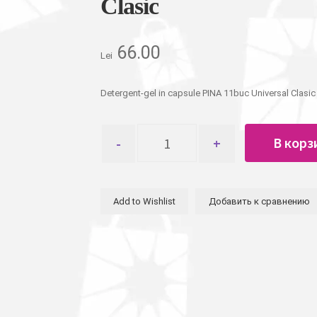
Clasic
66.00
Lei
Detergent-gel in capsule PINA 11buc Universal Clasic
Количество
В корз
товара
Капсулы-
гель
для
Add to Wishlist
Добавить к сравнению
стирки
PINA
11шт
Universal
Clasic