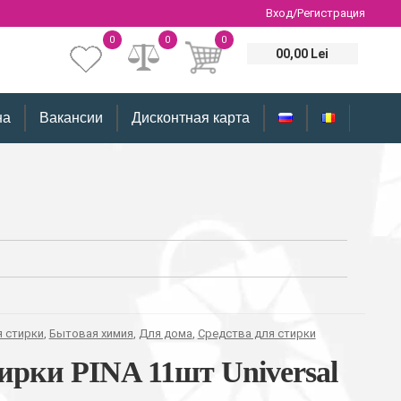
Вход/Регистрация
0
0
0
00,00 Lei
на
Вакансии
Дисконтная карта
я стирки
,
Бытовая химия
,
Для дома
,
Средства для стирки
ирки PINA 11шт Universal