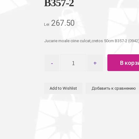
B357-2
267.50
Lei
Jucarie moale ciine culcat,cretos 50cm B357-2 (0942
Количество
В корз
товара
Игрушка
мягкая
собака
Add to Wishlist
Добавить к сравнению
лежит,
кудрявый
50см
B357-
2