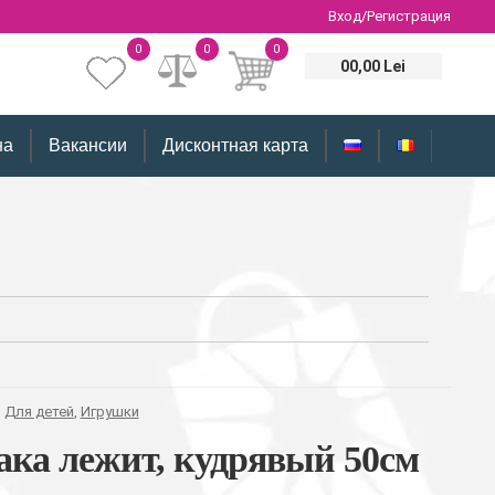
Вход/Регистрация
0
0
0
00,00 Lei
на
Вакансии
Дисконтная карта
,
Для детей
,
Игрушки
ака лежит, кудрявый 50см