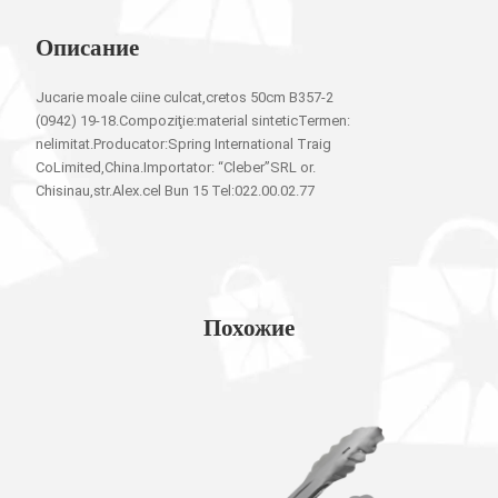
Описание
Jucarie moale ciine culcat,cretos 50cm B357-2
(0942) 19-18.Compoziţie:material sinteticTermen:
nelimitat.Producator:Spring International Traig
CoLimited,China.Importator: “Cleber”SRL or.
Chisinau,str.Alex.cel Bun 15 Tel:022.00.02.77
Похожие