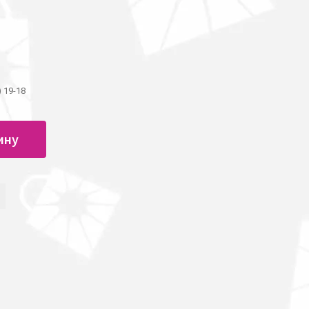
) 19-18
ину