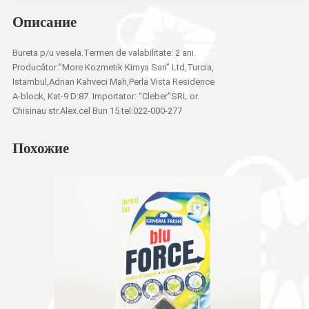
Описание
Bureta p/u vesela.Termen de valabilitate: 2 ani.
Producător:”More Kozmetik Kimya San” Ltd,Turcia,
Istambul,Adnan Kahveci Mah,Perla Vista Residence
A-block, Kat-9 D:87. Importator: “Cleber”SRL or.
Chisinau str.Alex.cel Bun 15 tel:022-000-277
Похожие