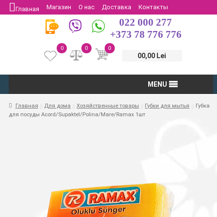
Магазин
О нас
Доставка
Контакты
Главная
022 000 277
Защита потребителей
Возврат
+373 78 776 776
0
0
0
00,00 Lei
MENU
Главная
Для дома
Хозяйственные товары
Губки для мытья
Губка
для посуды Acord/Supaktel/Polina/Mare/Ramax 1шт