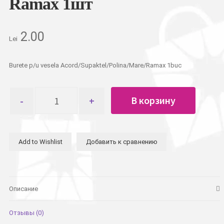
Ramax 1шт
2.00
Lei
Burete p/u vesela Acord/Supaktel/Polina/Mare/Ramax 1buc
Количество
В корзину
товара
Губка
для
посуды
Add to Wishlist
Добавить к сравнению
Acord/Supaktel/Polina/Mare/Ramax
1шт
Описание
Отзывы (0)