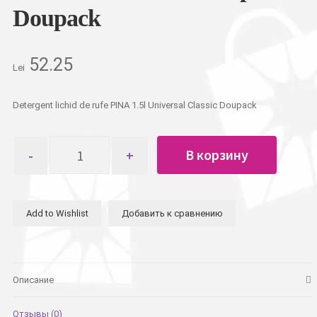
Doupack
52.25
Lei
Detergent lichid de rufe PINA 1.5l Universal Classic Doupack
Количество
В корзину
товара
Гель
для
стирки
Add to Wishlist
Добавить к сравнению
PINA
1.5л
Universal
Marseille
Soap
Описание
Doupack
Отзывы (0)