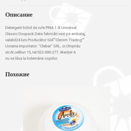
Описание
Detergent lichid de rufe PINA 1.5l Universal
Classic Doupack.Data fabricări:vezi pe ambalaj,
valabil24 luni.Producător:SIA””Clerom Trading””
Ucraina.Importator: “Cleber” SRL, or.Chișinău
str.Al.celBun 15, tel:022-000-277. Atenție! A
nu se lăsa la îndemâna copiilor.
Похожие