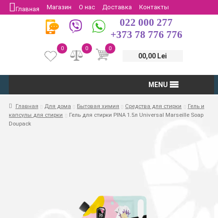
Магазин
О нас
Доставка
Контакты
Главная
022 000 277
Защита потребителей
Возврат
+373 78 776 776
0
0
0
00,00 Lei
MENU
Главная
Для дома
Бытовая химия
Средства для стирки
Гель и
капсулы для стирки
Гель для стирки PINA 1.5л Universal Marseille Soap
Doupack