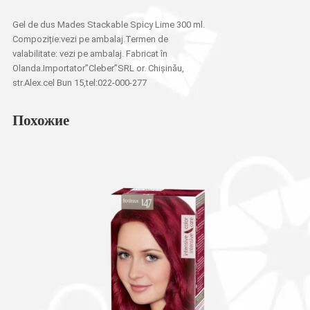
Gel de dus Mades Stackable Spicy Lime 300 ml.
Compoziție:vezi pe ambalaj.Termen de
valabilitate: vezi pe ambalaj. Fabricat în
Olanda.Importator”Cleber”SRL or. Chișinău,
str.Alex.cel Bun 15,tel:022-000-277
Похожие