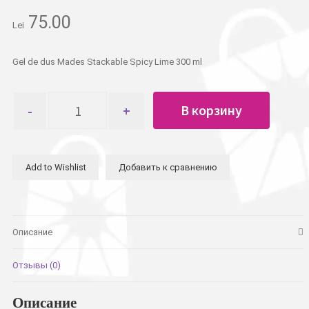
75.00
Lei
Gel de dus Mades Stackable Spicy Lime 300 ml
Количество
В корзину
товара
Гель
д/
душа
Add to Wishlist
Добавить к сравнению
Mades
Stackable
Spicy
Lime
300
Описание
мл
Отзывы (0)
Описание