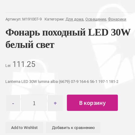
Артикул:
M191007-9
Категории:
Для дома
,
Освещение
,
Фонарики
Фонарь походный LED 30W
белый свет
111.25
Lei
Lanterna LED 30W lumina alba (6679) 07-9 164-6 56-1 197-1 181-2
Количество
В корзину
товара
Фонарь
походный
LED
Add to Wishlist
Добавить к сравнению
30W
белый