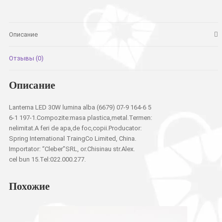
свет
Описание
Отзывы (0)
Описание
Lanterna LED 30W lumina alba (6679) 07-9 164-6 5
6-1 197-1.Compozite:masa plastica,metal.Termen:
nelimitat.A feri de apa,de foc,copii.Producator:
Spring International TraingCo Limited, China.
Importator: “Cleber”SRL, or.Chisinau str.Alex.
cel bun 15.Tel:022.000.277.
Похожие