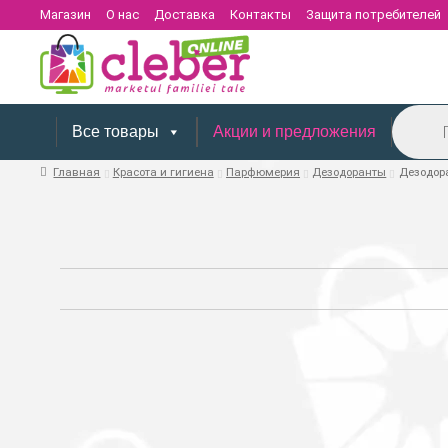
Магазин
О нас
Доставка
Контакты
Защита потребителей
Поиск
товаров
Все товары
Акции и предложения
Главная
Красота и гигиена
Парфюмерия
Дезодоранты
Дезодора