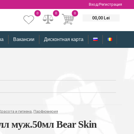
Вход/Регистрация
0
0
0
00,00 Lei
на
Вакансии
Дисконтная карта
Красота и гигиена
,
Парфюмерия
лл муж.50мл Bear Skin