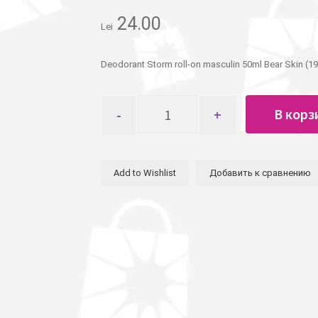
24.00
Lei
Deodorant Storm roll-on masculin 50ml Bear Skin (1
Количество
В корз
товара
Дезодорант
Storm
ролл
Add to Wishlist
Добавить к сравнению
муж.50мл
Bear
Skin