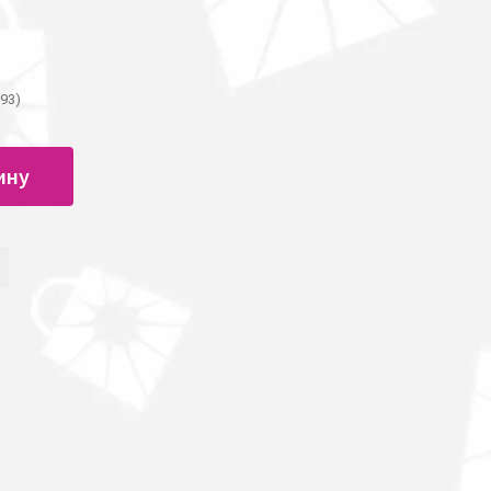
993)
ину