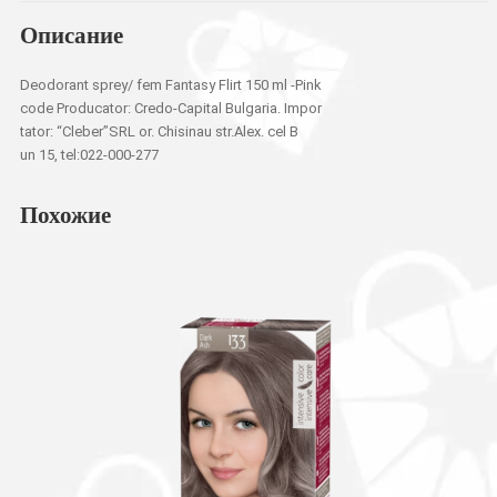
Описание
Deodorant sprey/ fem Fantasy Flirt 150 ml -Pink
code Producator: Credo-Capital Bulgaria. Impor
tator: “Cleber”SRL or. Chisinau str.Alex. cel B
un 15, tel:022-000-277
Похожие