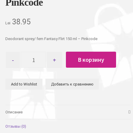
Pinkcode
38.95
Lei
Deodorant sprey/ fem Fantasy Flirt 150 ml – Pinkcode
Количество
В корзину
товара
Дезодорант
спреи
жен.Fantasy
Add to Wishlist
Добавить к сравнению
Flirt
150
гр.
-
Pinkcode
Описание
Отзывы (0)