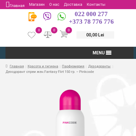
Магазин
О нас
Доставка
Контакты
Главная
022 000 277
Защита потребителей
Возврат
+373 78 776 776
0
0
0
00,00 Lei
MENU
Главная
Красота и гигиена
Парфюмерия
Дезодоранты
Дезодорант спреи жен.Fantasy Flirt 150 гр. – Pinkcode