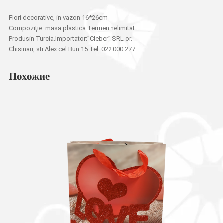
Flori decorative, in vazon 16*26cm
Compoziţie: masa plastica.Termen:nelimitat
Produsin Turcia.Importator:”Cleber” SRL or.
Chisinau, str.Alex.cel Bun 15.Tel: 022 000 277
Похожие