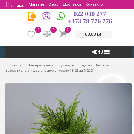
Магазин
О нас
Доставка
Контакты
Главная
022 000 277
Защита потребителей
Возврат
+373 78 776 776
0
0
0
00,00 Lei
MENU
Главная
Для праздников
Сувениры и подарки
Веточки
декоративные
Цветы декор.в горшке 16*26см (8222)