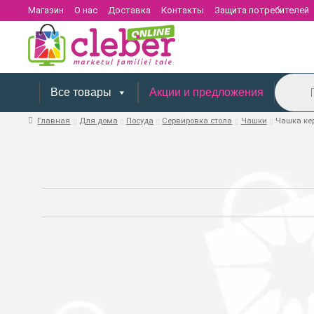
Магазин
О нас
Доставка
Контакты
Защита потребителей
Поиск
товаров
Все товары
Акции и предложения
Главная
Для дома
Посуда
Сервировка стола
Чашки
Чашка кер