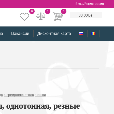
Вход/Регистрация
0
0
0
00,00 Lei
на
Вакансии
Дисконтная карта
да
,
Сервировка стола
,
Чашки
, однотонная, резные