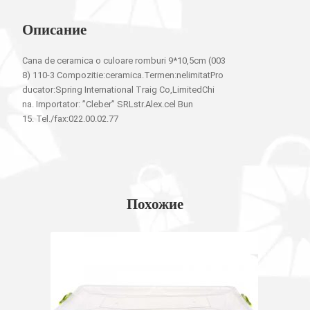
Описание
Cana de ceramica o culoare romburi 9*10,5cm (003
8) 110-3 Compozitie:ceramica.Termen:nelimitatPro
ducator:Spring International Traig Co,LimitedChi
na. Importator: ”Cleber” SRLstr.Alex.cel Bun
15. Tel./fax:022.00.02.77
Похожие