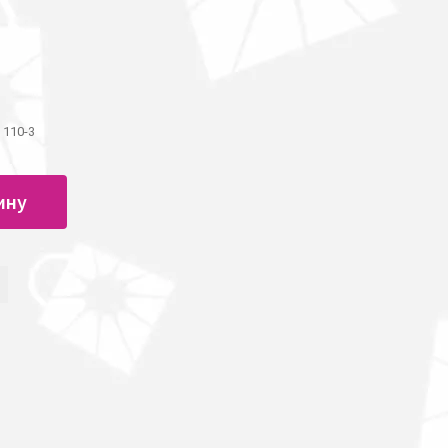
 110-3
ину