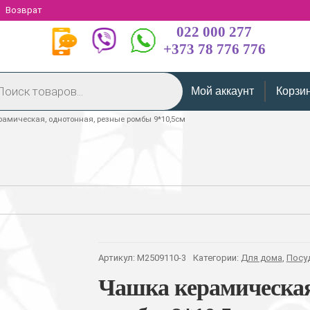
Возврат
022 000 277
+373 78 776 776
Мой аккаунт
Корзи
амическая, однотонная, резные ромбы 9*10,5см
Артикул:
M2509110-3
Категории:
Для дома
,
Посу
Чашка керамическая