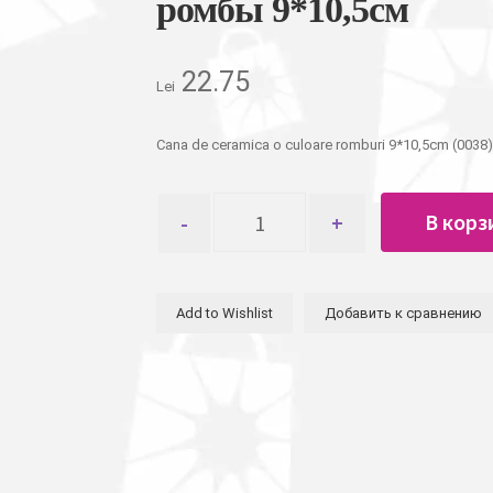
ромбы 9*10,5см
22.75
Lei
Cana de ceramica o culoare romburi 9*10,5cm (0038)
Количество
В корз
товара
Чашка
керамическая,
однотонная,
Add to Wishlist
Добавить к сравнению
резные
ромбы
9*10,5см