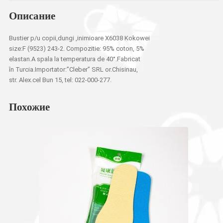
Описание
Bustier p/u copii,dungi ,inimioare X6038 Kokowei
size:F (9523) 243-2. Compozitie: 95% coton, 5%
elastan.A spala la temperatura de 40°.Fabricat
în Turcia.Importator:”Cleber” SRL or.Chisinau,
str. Alex.cel Bun 15, tel: 022-000-277.
Похожие