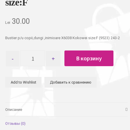
size:F
30.00
Lei
Bustier p/u copii,dungi ,inimioare X6038 Kokowei size:F (9523) 243-2
Количество
В корзину
товара
Бюстье
детское
полоса,
Add to Wishlist
Добавить к сравнению
сердечки
X6038
Kokowei
size:F
Описание
Отзывы (0)