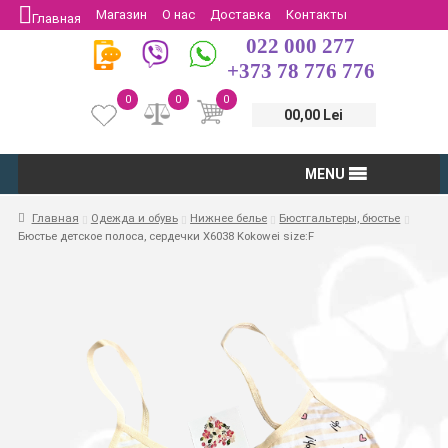
Магазин
О нас
Доставка
Контакты
Главная
022 000 277
Защита потребителей
Возврат
+373 78 776 776
0
0
0
00,00 Lei
MENU
Главная
Одежда и обувь
Нижнее белье
Бюстгальтеры, бюстье
Бюстье детское полоса, сердечки X6038 Kokowei size:F