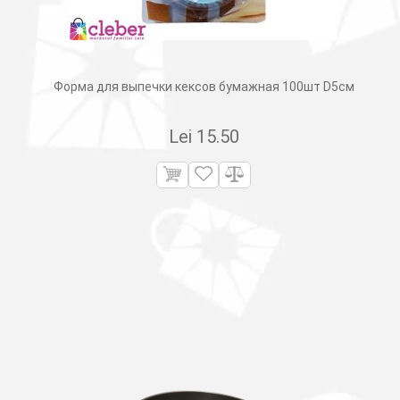
Форма для выпечки кексов бумажная 100шт D5см
Lei
15.50