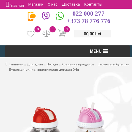
Магазин
О нас
Доставка
Контакты
Главная
022 000 277
Защита потребителей
Возврат
+373 78 776 776
0
0
0
00,00 Lei
MENU
Главная
Для дома
Посуда
Хранение продуктов
Термосы и бутылки
Бутылка-поилка, пластиковая детская 0,4л