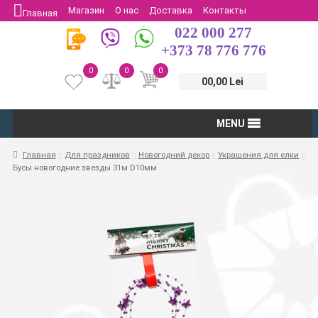
Магазин
О нас
Доставка
Контакты
Главная
022 000 277
Защита потребителей
Возврат
+373 78 776 776
0
0
0
00,00 Lei
MENU
Главная
Для праздников
Новогодний декор
Украшения для елки
Бусы новогодние звезды 31м D10мм