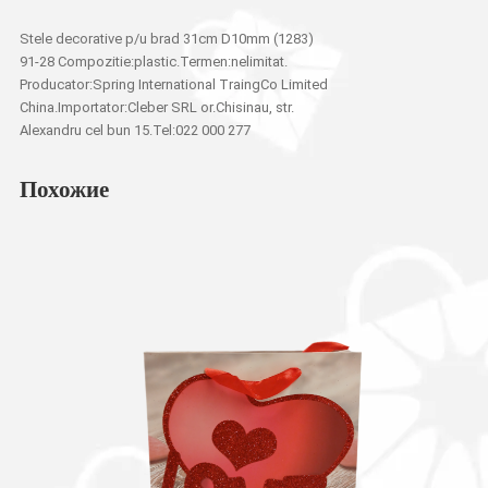
Stele decorative p/u brad 31сm D10mm (1283)
91-28 Compozitie:plastic.Termen:nelimitat.
Producator:Spring International TraingCo Limited
China.Importator:Cleber SRL or.Chisinau, str.
Alexandru cel bun 15.Tel:022 000 277
Похожие