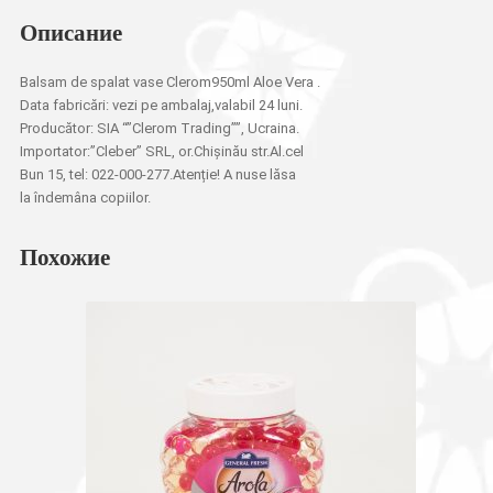
Описание
Balsam de spalat vase Clerom950ml Aloe Vera .
Data fabricări: vezi pe ambalaj,valabil 24 luni.
Producător: SIA “”Clerom Trading””, Ucraina.
Importator:”Cleber” SRL, or.Chișinău str.Al.cel
Bun 15, tel: 022-000-277.Atenție! A nuse lăsa
la îndemâna copiilor.
Похожие