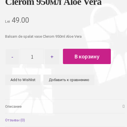
Clerom 950мл Aloe Vera
49.00
Lei
Balsam de spalat vase Clerom 950ml Aloe Vera
Количество
В корзину
товара
Бальзам
для
мытья
Add to Wishlist
Добавить к сравнению
посуды
Clerom
950мл
Aloe
Vera
Описание
Отзывы (0)