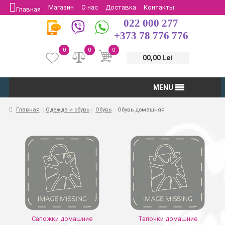
Магазин
О нас
Доставка
Контакты
Главная
022 000 277
Защита потребителей
Возврат
+373 78 776 776
0
0
0
00,00 Lei
MENU
Главная
Одежда и обувь
Обувь
Обувь домашняя
Сапожки домашние
Тапочки домашние