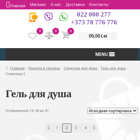
Магазин
О нас
Доставка
Контакты
Главная
022 000 277
Защита потребителей
Возврат
+373 78 776 776
0
0
0
00,00 Lei
MENU
Главная
Красота и гигиена
Средства для душа
Гель для душа
Страница 2
Гель для душа
Отображение 13–24 из 41
1
2
3
4