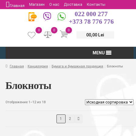
Магазин
О нас
Доставка
Контакты
Главная
022 000 277
Защита потребителей
Возврат
+373 78 776 776
0
0
0
00,00 Lei
MENU
Главная
Канцелярия
Бумага и бумажная продукция
Блокноты
Блокноты
Отображение 1–12 из 18
1
2