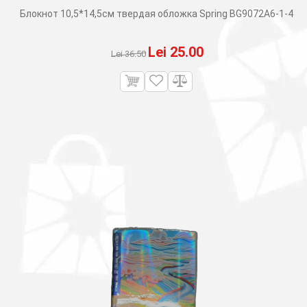
Блокнот 10,5*14,5см твердая обложка Spring BG9072A6-1-4
Первоначальная
Текущая
Lei
25.00
Lei
36.50
цена
цена:
составляла
Lei 25.00.
Lei 36.50.