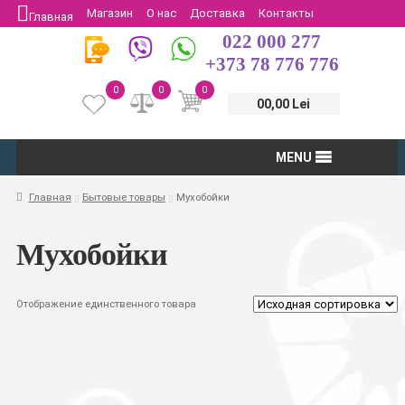
Магазин
О нас
Доставка
Контакты
Главная
022 000 277
Защита потребителей
Возврат
+373 78 776 776
0
0
0
00,00 Lei
MENU
Главная
Бытовые товары
Мухобойки
Мухобойки
Отображение единственного товара