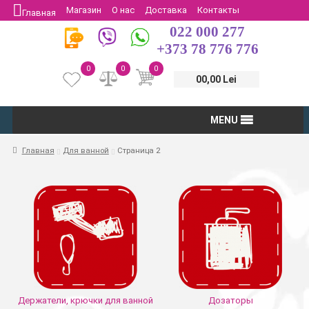
Магазин
О нас
Доставка
Контакты
Главная
022 000 277
Защита потребителей
Возврат
+373 78 776 776
0
0
0
00,00 Lei
MENU
Главная
Для ванной
Страница 2
Держатели, крючки для ванной
Дозаторы