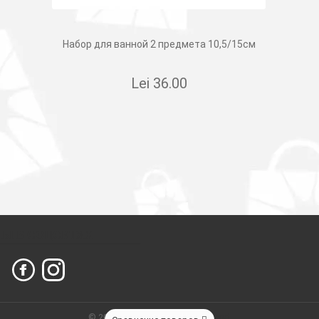
Набор для ванной 2 предмета 10,5/15см
Lei
36.00
Ы В СОЦСЕТЯХ
© 2026
Сleber.
Created by
Dits.md