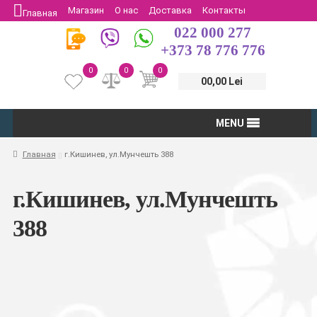
Магазин
О нас
Доставка
Контакты
Главная
022 000 277
Защита потребителей
Возврат
+373 78 776 776
0
0
0
00,00 Lei
MENU
Главная
г.Кишинев, ул.Мунчешть 388
г.Кишинев, ул.Мунчешть
388