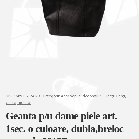
SKU:
M2505174-29
Categorii:
Accesorii si decoratiuni
,
Genți
,
Genți,
valize, rucsaci
Geanta p/u dame piele art.
1sec. o culoare, dubla,breloc