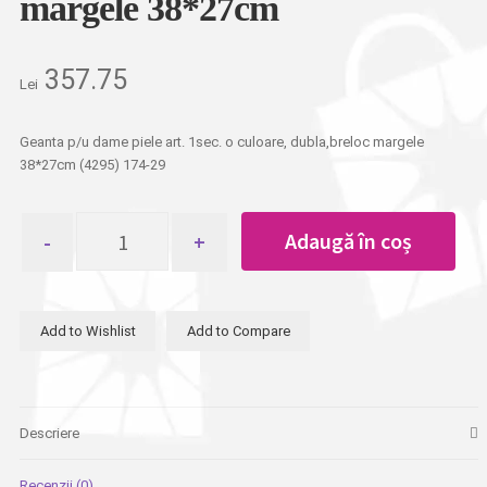
margele 38*27cm
357.75
Lei
Geanta p/u dame piele art. 1sec. o culoare, dubla,breloc margele
38*27cm (4295) 174-29
Cantitate
Adaugă în coș
Geanta
p/u
dame
piele
Add to Wishlist
Add to Compare
art.
1sec.
o
culoare,
dubla,breloc
Descriere
margele
38*27cm
Recenzii (0)