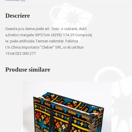
Descriere
Geanta p/u dame piele art. 1sec. o culoare, dubl
a,breloc margele 38*27cm (4295) 174-29 Compoziţ
ie: piele artificiala.Termen nelimitat. Fabrica
t în China.Importator:”Cleber” SRL.or.Al.cel Bun
15 tel:022 000 277
Produse similare