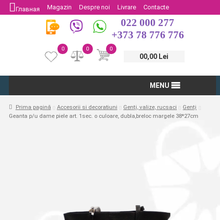
Magazin
Despre noi
Livrare
Contacte
Главная
022 000 277
Protectia Consumatorului
Întoarcere
+373 78 776 776
0
0
0
00,00 Lei
MENU
Prima pagină
Accesorii si decoratiuni
Genți, valize, rucsaci
Genți
Geanta p/u dame piele art. 1sec. o culoare, dubla,breloc margele 38*27cm