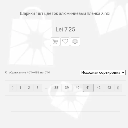
Шарики 1шт цветок алюминиевый пленка XinDi
Lei
7.25
Отображение 481–492 из 514
1
2
3
…
38
39
40
41
42
43