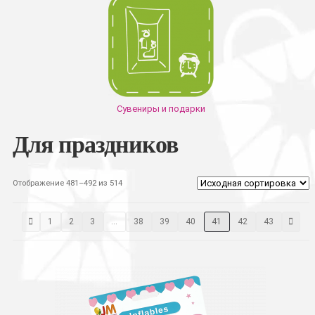
Сувениры и подарки
Для праздников
Отображение 481–492 из 514
1
2
3
…
38
39
40
41
42
43