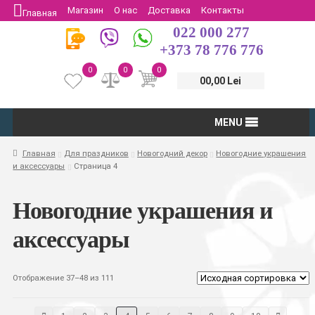
Магазин
О нас
Доставка
Контакты
Главная
022 000 277
Защита потребителей
Возврат
+373 78 776 776
0
0
0
00,00 Lei
MENU
Главная
Для праздников
Новогодний декор
Новогодние украшения
и аксессуары
Страница 4
Новогодние украшения и
аксессуары
Отображение 37–48 из 111