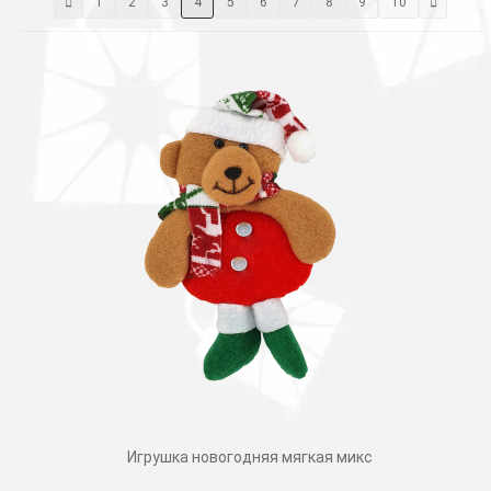
1
2
3
4
5
6
7
8
9
10
Игрушка новогодняя мягкая микс