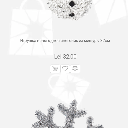
Игрушка новогодняя снеговик из мишуры 32см
Lei
32.00