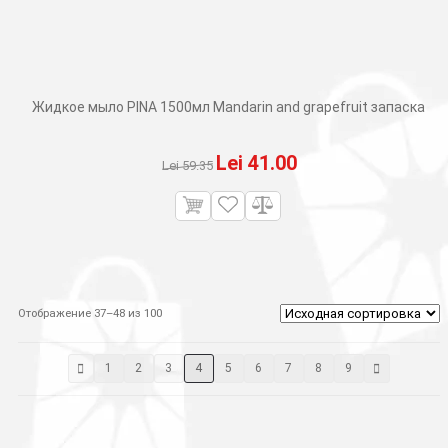
Жидкое мыло PINA 1500мл Mandarin and grapefruit запаска
Первоначальная
Текущая
Lei
41.00
Lei
59.35
цена
цена:
составляла
Lei 41.00.
Lei 59.35.
Отображение 37–48 из 100
1
2
3
4
5
6
7
8
9