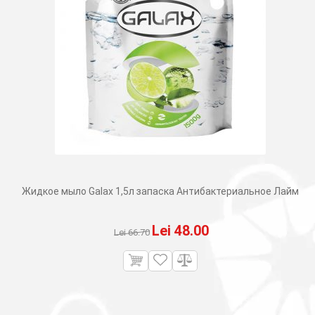
Жидкое мыло Galax 1,5л запаска Aнтибактериальное Лайм
Первоначальная
Текущая
Lei
48.00
Lei
66.70
цена
цена:
составляла
Lei 48.00.
Lei 66.70.