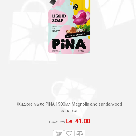
Жидкое мыло PINA 1500мл Magnolia and sandalwood
запаска
Первоначальная
Текущая
Lei
41.00
Lei
59.35
цена
цена: