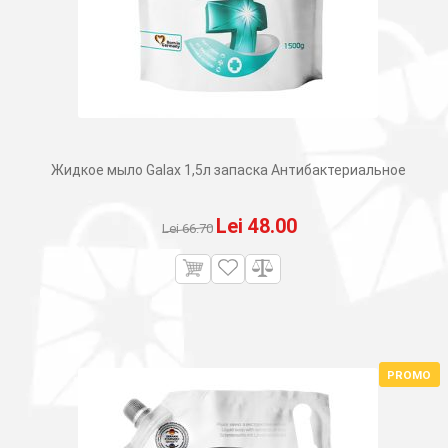
Жидкое мыло Galax 1,5л запаска Aнтибактериальное
Первоначальная
Текущая
Lei
48.00
Lei
66.70
цена
цена:
составляла
Lei 48.00.
Lei 66.70.
PROMO