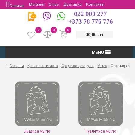
Магазин
О нас
Доставка
Контакты
Главная
022 000 277
Защита потребителей
Возврат
+373 78 776 776
0
0
0
00,00 Lei
MENU
Главная
Красота и гигиена
Средства для душа
Мыло
Страница 4
Жидкое мыло
Туалетное мыло