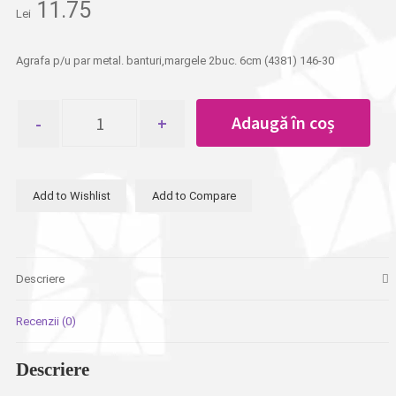
11.75
Lei
Agrafa p/u par metal. banturi,margele 2buc. 6cm (4381) 146-30
Cantitate
Adaugă în coș
Agrafa
p/u
par
metal.
Add to Wishlist
Add to Compare
banturi,margele
2buc.
6cm
Descriere
Recenzii (0)
Descriere