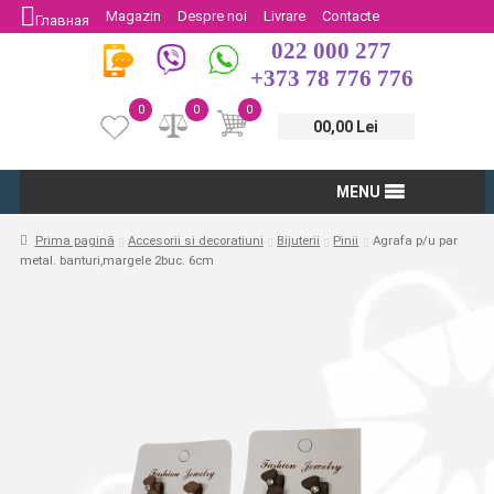
Magazin
Despre noi
Livrare
Contacte
Главная
022 000 277
Protectia Consumatorului
Întoarcere
+373 78 776 776
0
0
0
00,00 Lei
MENU
Prima pagină
Accesorii si decoratiuni
Bijuterii
Pinii
Agrafa p/u par
metal. banturi,margele 2buc. 6cm