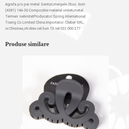
Agrafa p/u par metal. banturi,margele 2buc. 6cm
(4381) 146-30.Compozitie:material sinteti,metal.
Termen: nelimitatProducator:Spring International
Traing Co Limited China.Importator: Cleber SRL,
or.Chisinau,str.Alex.cel bun 15. tel:022 000 277
Produse similare