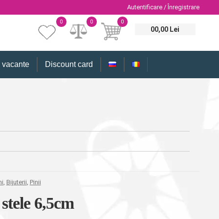
Autentificare / Înregistrare
0
0
0
00,00 Lei
i vacante
Discount card
ni
,
Bijuterii
,
Pinii
stele 6,5cm