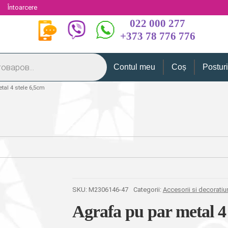
i
Întoarcere
022 000 277
+373 78 776 776
Contul meu
Coș
Postur
tal 4 stele 6,5cm
SKU:
M2306146-47
Categorii:
Accesorii si decoratiu
Agrafa pu par metal 4 