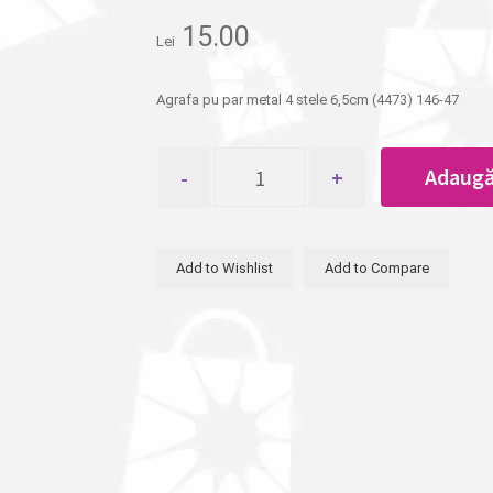
15.00
Lei
Agrafa pu par metal 4 stele 6,5cm (4473) 146-47
Cantitate
Adaugă
Agrafa
pu
par
metal
Add to Wishlist
Add to Compare
4
stele
6,5cm