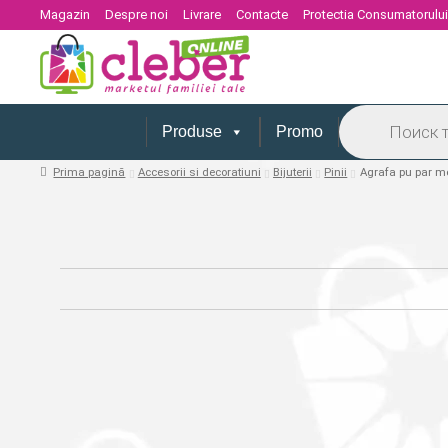
Magazin
Despre noi
Livrare
Contacte
Protectia Consumatorulu
Products
search
Produse
Promo
Prima pagină
Accesorii si decoratiuni
Bijuterii
Pinii
Agrafa pu par me