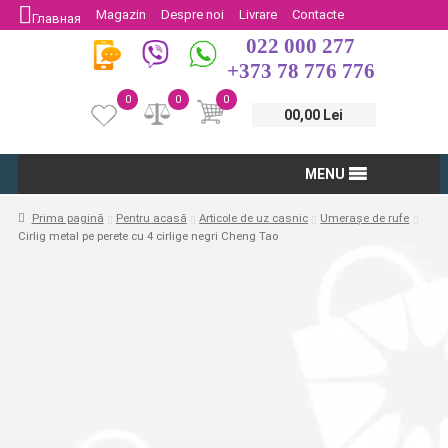
Magazin
Despre noi
Livrare
Contacte
Главная
022 000 277
Protectia Consumatorului
Întoarcere
+373 78 776 776
0
0
0
00,00 Lei
MENU
Prima pagină
Pentru acasă
Articole de uz casnic
Umerașe de rufe
Cirlig metal pe perete cu 4 cirlige negri Cheng Tao