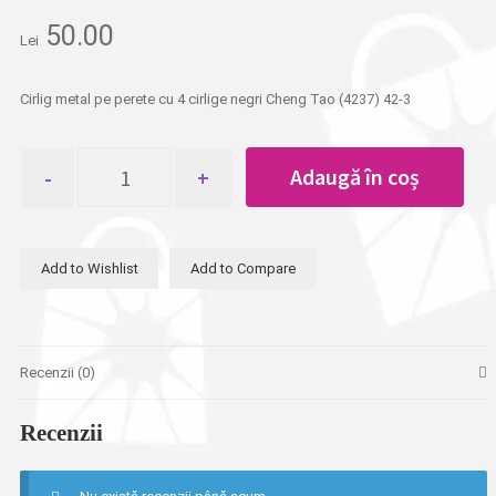
50.00
Lei
Cirlig metal pe perete cu 4 cirlige negri Cheng Tao (4237) 42-3
Cantitate
Adaugă în coș
Cirlig
metal
pe
perete
Add to Wishlist
Add to Compare
cu
4
cirlige
negri
Cheng
Recenzii (0)
Tao
Recenzii