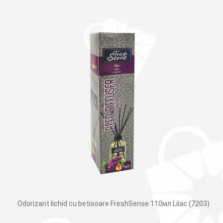
Odorizant lichid cu betisoare FreshSense 110мл Lilac (7203)