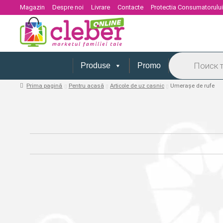
Magazin
Despre noi
Livrare
Contacte
Protectia Consumatorulu
Products
search
Produse
Promo
Prima pagină
Pentru acasă
Articole de uz casnic
Umerașe de rufe