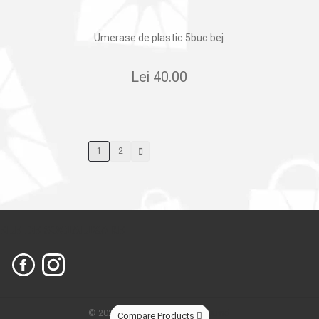
Umerase de plastic 5buc bej
Lei
40.00
1
2
ELE DE SOCIALIZARE
© 2026
Сleber.
Created by
Dits.md
Compare Products