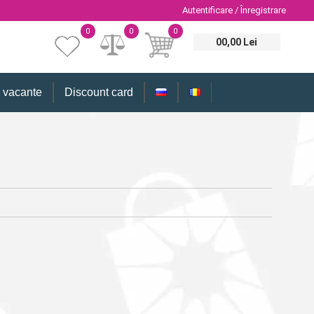
Autentificare / Înregistrare
0
0
0
00,00 Lei
i vacante
Discount card