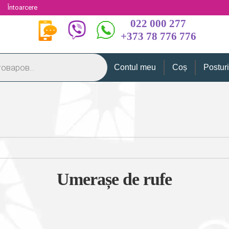
i
Întoarcere
022 000 277
+373 78 776 776
Contul meu
Coș
Postur
Umerașe de rufe