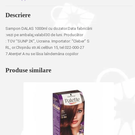
Descriere
Sampon DALAS 1000ml cu dozator.Data fabricării
:vezi pe ambalaj,valabil30 de luni. Producător
: TOV “SUNP 2K”, Ucraina. Importator: “Cleber” S
RL, or.Chișinău str.Al.celBun 15, tel:022-000-27
7.Atenție! A nu se lăsa laîndemâna copiilor
Produse similare