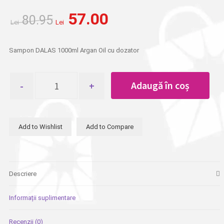
Prețul
Prețul
57.00
80.95
inițial
curent
Lei
Lei
a
este:
fost:
Lei 57.00.
Sampon DALAS 1000ml Argan Oil cu dozator
Lei 80.95.
Cantitate
Adaugă în coș
Sampon
DALAS
1000ml
Argan
Add to Wishlist
Add to Compare
Oil
cu
dozator
Descriere
Informații suplimentare
Recenzii (0)