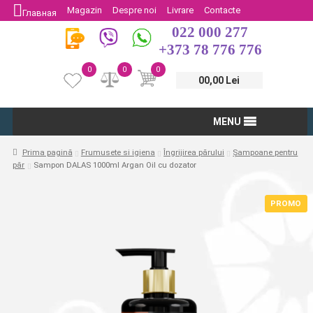
Magazin
Despre noi
Livrare
Contacte
Главная
022 000 277
Protectia Consumatorului
Întoarcere
+373 78 776 776
0
0
0
00,00 Lei
MENU
Prima pagină
Frumusete si igiena
Îngrijirea părului
Șampoane pentru
păr
Sampon DALAS 1000ml Argan Oil cu dozator
PROMO