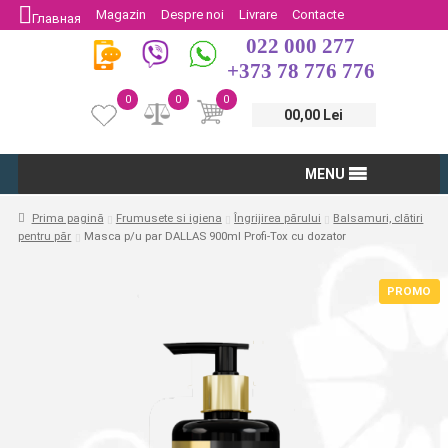
Magazin
Despre noi
Livrare
Contacte
Главная
022 000 277
Protectia Consumatorului
Întoarcere
+373 78 776 776
0
0
0
00,00 Lei
MENU
Prima pagină
Frumusete si igiena
Îngrijirea părului
Balsamuri, clătiri
pentru păr
Masca p/u par DALLAS 900ml Profi-Tox cu dozator
PROMO