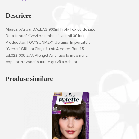
Descriere
Masca p/u par DALLAS 900ml Profi-Tox cu dozator
Data fabricăriivezi pe ambalaj, valabil 30 luni.
Producător:TOV”SUNP 2K” Ucraina. Importator:
“Cleber” SRL, or.Chișinău str.Alex. cel Bun 15,
tel:022-000-277. Atenție! A nu lăsa la îndemâna
copiilor.Provoacăo iritare gravă a ochilor
Produse similare