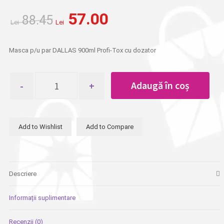
Prețul
Prețul
57.00
88.45
inițial
curent
Lei
Lei
a
este:
fost:
Lei 57.00.
Masca p/u par DALLAS 900ml Profi-Tox cu dozator
Lei 88.45.
Cantitate
Adaugă în coș
Masca
p/u
par
DALLAS
Add to Wishlist
Add to Compare
900ml
Profi-
Tox
cu
dozator
Descriere
Informații suplimentare
Recenzii (0)