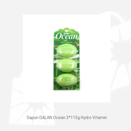
fost:
Lei 61.00.
Lei 84.40.
Sapun DALAN Ocean 3*115g Hydro Vitamin