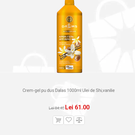
Crem-gel pu dus Dalas 1000ml Ulei de Shi,vanilie
Prețul
Prețul
Lei
61.00
Lei
84.40
inițial
curent
a
este: