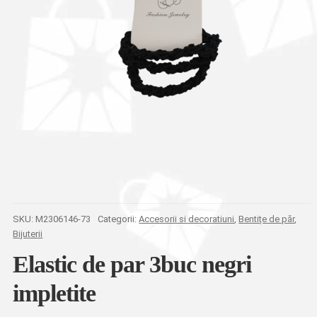
SKU:
M2306146-73
Categorii:
Accesorii si decoratiuni
,
Bentițe de păr
,
Bijuterii
Elastic de par 3buc negri
impletite