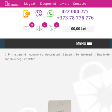
Magazin
Despre noi
Livrare
Contacte
Главная
022 000 277
Protectia Consumatorului
Întoarcere
+373 78 776 776
0
0
0
00,00 Lei
MENU
Prima pagină
Accesorii si decoratiuni
Bijuterii
Bentițe de păr
Elastic de
par 3buc negri impletite