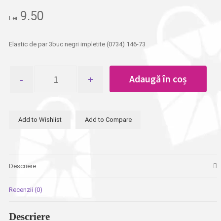
9.50
Lei
Elastic de par 3buc negri impletite (0734) 146-73
Cantitate
Adaugă în coș
Elastic
de
par
3buc
Add to Wishlist
Add to Compare
negri
impletite
Descriere
Recenzii (0)
Descriere