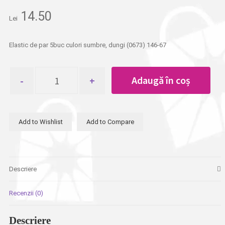
14.50
Lei
Elastic de par 5buc culori sumbre, dungi (0673) 146-67
Cantitate
Adaugă în coș
Elastic
de
par
5buc
Add to Wishlist
Add to Compare
culori
sumbre,
dungi
Descriere
Recenzii (0)
Descriere