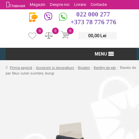
Magazin
Despre noi
Livrare
Contacte
Главная
022 000 277
Protectia Consumatorului
Întoarcere
+373 78 776 776
0
0
0
00,00 Lei
MENU
Prima pagină
Accesorii si decoratiuni
Bijuterii
Bentițe de păr
Elastic de
par 5buc culori sumbre, dungi