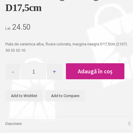
D17,5cm
24.50
Lei
Piala de ceramica alba, floare colorata, margina neagra D17,5cm (2107)
30-53 32-10
Cantitate
Adaugă în coș
Piala
de
ceramica
alba,
Add to Wishlist
Add to Compare
floare
colorata,
margina
neagra
D17,5cm
Descriere