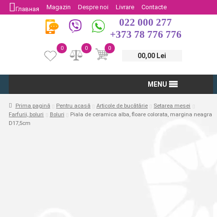
Magazin
Despre noi
Livrare
Contacte
Главная
022 000 277
Protectia Consumatorului
Întoarcere
+373 78 776 776
0
0
0
00,00 Lei
MENU
Prima pagină
Pentru acasă
Articole de bucătărie
Setarea mesei
Farfurii, boluri
Boluri
Piala de ceramica alba, floare colorata, margina neagra
D17,5cm