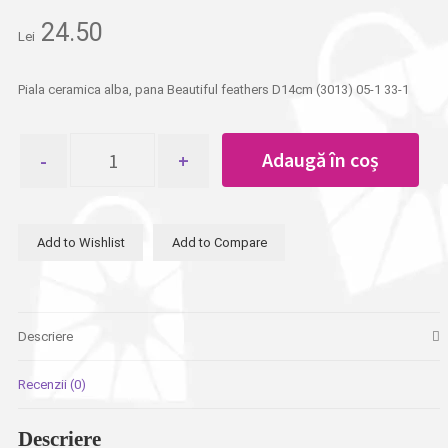
24.50
Lei
Piala ceramica alba, pana Beautiful feathers D14cm (3013) 05-1 33-1
Cantitate
Adaugă în coș
Piala
ceramica
alba,
pana
Add to Wishlist
Add to Compare
Beautiful
feathers
D14cm
Descriere
Recenzii (0)
Descriere