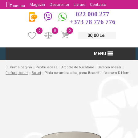
Magazin
Despre noi
Livrare
Contacte
Главная
022 000 277
Protectia Consumatorului
Întoarcere
+373 78 776 776
0
0
0
00,00 Lei
MENU
Prima pagină
Pentru acasă
Articole de bucătărie
Setarea mesei
Farfurii, boluri
Boluri
Piala ceramica alba, pana Beautiful feathers D14cm