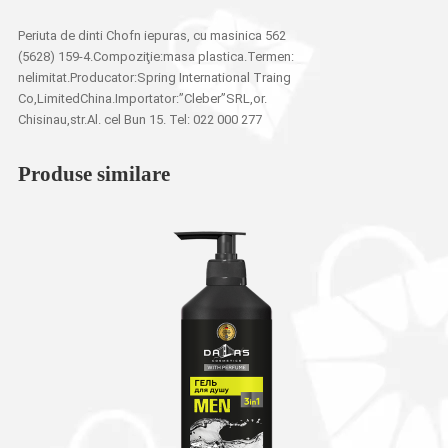
Periuta de dinti Chofn iepuras, cu masinica 562
(5628) 159-4.Compoziţie:masa plastica.Termen:
nelimitat.Producator:Spring International Traing
Co,LimitedChina.Importator:”Cleber”SRL,or.
Chisinau,str.Al. cel Bun 15. Tel: 022 000 277
Produse similare