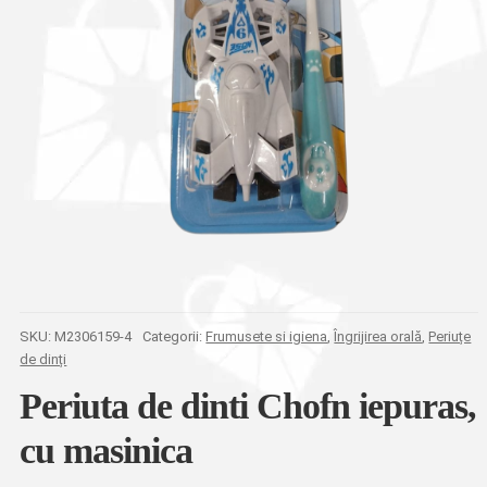
SKU:
M2306159-4
Categorii:
Frumusete si igiena
,
Îngrijirea orală
,
Periuțe
de dinți
Periuta de dinti Chofn iepuras,
cu masinica