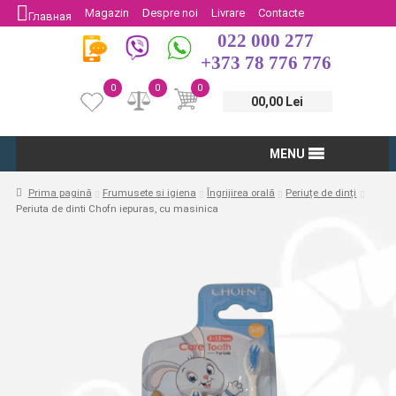
Magazin
Despre noi
Livrare
Contacte
Главная
022 000 277
Protectia Consumatorului
Întoarcere
+373 78 776 776
0
0
0
00,00 Lei
MENU
Prima pagină
Frumusete si igiena
Îngrijirea orală
Periuțe de dinți
Periuta de dinti Chofn iepuras, cu masinica