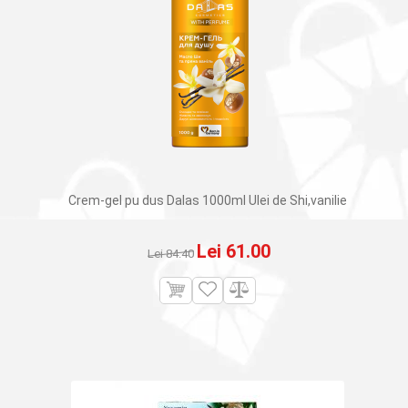
Crem-gel pu dus Dalas 1000ml Ulei de Shi,vanilie
Prețul
Prețul
Lei
61.00
Lei
84.40
inițial
curent
a
este:
fost:
Lei 61.00.
Lei 84.40.