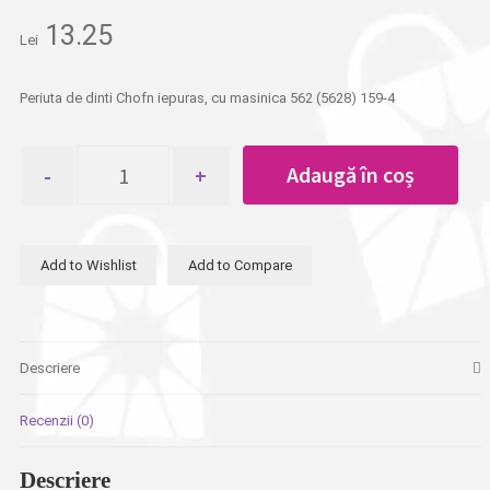
13.25
Lei
Periuta de dinti Chofn iepuras, cu masinica 562 (5628) 159-4
Cantitate
Adaugă în coș
Periuta
de
dinti
Chofn
Add to Wishlist
Add to Compare
iepuras,
cu
masinica
Descriere
Recenzii (0)
Descriere