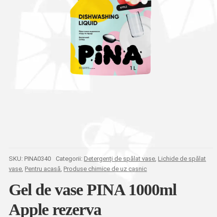
SKU:
PINA0340
Categorii:
Detergenți de spălat vase
,
Lichide de spălat
vase
,
Pentru acasă
,
Produse chimice de uz casnic
Gel de vase PINA 1000ml
Apple rezerva