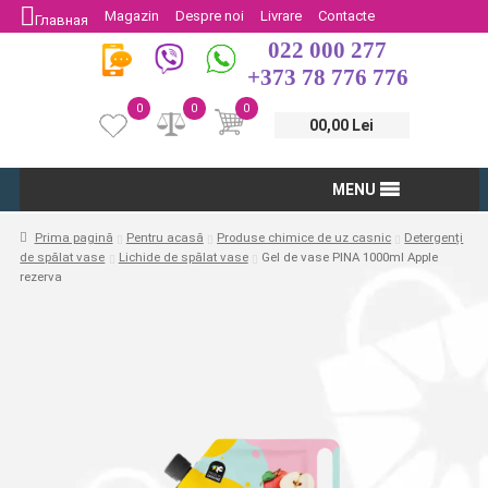
Magazin
Despre noi
Livrare
Contacte
Главная
022 000 277
Protectia Consumatorului
Întoarcere
+373 78 776 776
0
0
0
00,00 Lei
MENU
Prima pagină
Pentru acasă
Produse chimice de uz casnic
Detergenți
de spălat vase
Lichide de spălat vase
Gel de vase PINA 1000ml Apple
rezerva