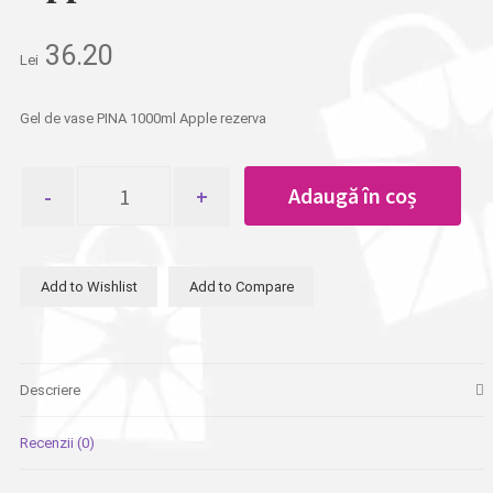
36.20
Lei
Gel de vase PINA 1000ml Apple rezerva
Cantitate
Adaugă în coș
Gel
de
vase
PINA
Add to Wishlist
Add to Compare
1000ml
Apple
rezerva
Descriere
Recenzii (0)