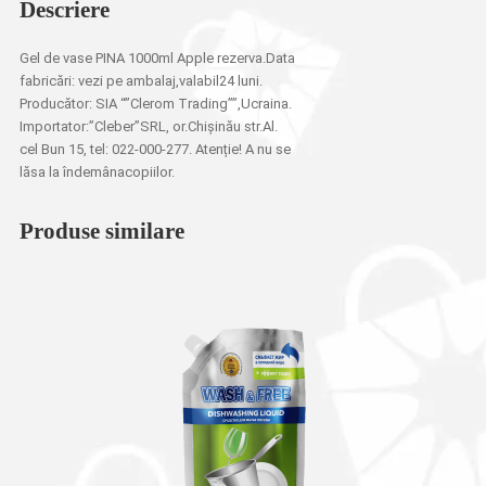
Descriere
Gel de vase PINA 1000ml Apple rezerva.Data
fabricări: vezi pe ambalaj,valabil24 luni.
Producător: SIA “”Clerom Trading””,Ucraina.
Importator:”Cleber”SRL, or.Chișinău str.Al.
cel Bun 15, tel: 022-000-277. Atenție! A nu se
lăsa la îndemânacopiilor.
Produse similare