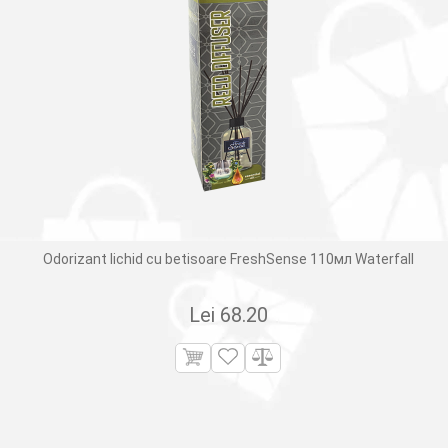
Odorizant lichid cu betisoare FreshSense 110мл Waterfall
Lei
68.20